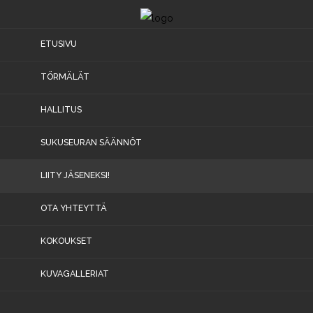
ETUSIVU
Etusivu
TÖRMÄLÄT
Törmälät
HALLITUS
Hallitus
SUKUSEURAN SÄÄNNÖT
Sukuseuran
LIITY JÄSENEKSI!
säännöt
Liity
OTA YHTEYTTÄ
jäseneksi!
KOKOUKSET
Ota
yhteyttä
KUVAGALLERIAT
Kokoukset