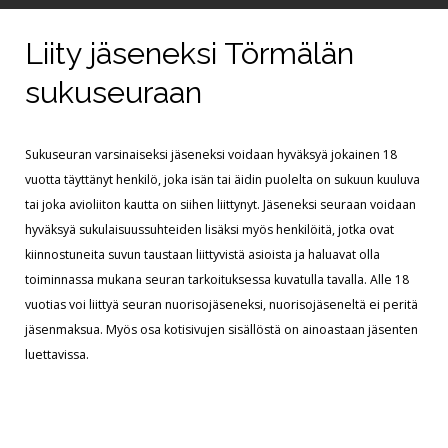
Kuvagalleriat
Liity jäseneksi Törmälän
sukuseuraan
Sukuseuran varsinaiseksi jäseneksi voidaan hyväksyä jokainen 18
vuotta täyttänyt henkilö, joka isän tai äidin puolelta on sukuun kuuluva
tai joka avioliiton kautta on siihen liittynyt. Jäseneksi seuraan voidaan
hyväksyä sukulaisuussuhteiden lisäksi myös henkilöitä, jotka ovat
kiinnostuneita suvun taustaan liittyvistä asioista ja haluavat olla
toiminnassa mukana seuran tarkoituksessa kuvatulla tavalla. Alle 18
vuotias voi liittyä seuran nuorisojäseneksi, nuorisojäseneltä ei peritä
jäsenmaksua. Myös osa kotisivujen sisällöstä on ainoastaan jäsenten
luettavissa.