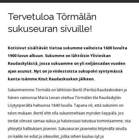
Kuvagalleriat
Tervetuloa Törmälän
sukuseuran sivuille!
Kotisivut sisältävät tietoa sukumme vaiheista 1600 luvulta
1900 luvun alkuun. Sukumme on lähtöisin Ylivieskan
Raudaskylästä, jossa sukuamme on yli neljänsadan vuoden
ajan asunut. Nyt on jo viidestoista sukupolvi syntymässä
kanta-isämme Knut Raudaskosken jälkeen.
Sukunimemme Törmälä on lähtöisin Bertil (Perttu) Raudaskosken ja
hänen vaimonsa Maria Lenan otettua Törmälän tila Raudaskylän
Löytynperältä haltuunsa 1840 luvulla. Tapana oli, että sukunimi on
talon mukaan. Bertil ehti olla sukunimeltään myöskin Seppälä. Jos
tiedät olevasi samaa sukua ja halutessasi tutustua toimintaamme, ota
yhteyttä hallituksen jäseniin. Sukuseuran jäseneksi liittymällä sinulla
on kaikki ne edut ja oikeudet, jotka siihen kuuluu nyt ja