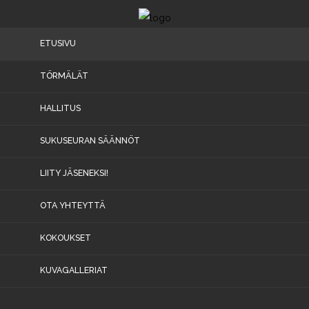
ETUSIVU
Etusivu
TÖRMÄLÄT
Törmälät
HALLITUS
Hallitus
SUKUSEURAN SÄÄNNÖT
Sukuseuran
LIITY JÄSENEKSI!
säännöt
Liity
OTA YHTEYTTÄ
jäseneksi!
KOKOUKSET
Ota
yhteyttä
KUVAGALLERIAT
Kokoukset